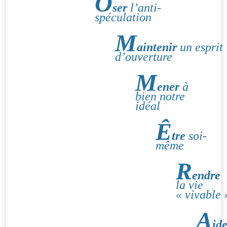
O
ser
l’anti-
spéculation
M
aintenir
un esprit
d’ouverture
M
ener
à
bien notre
idéal
Ê
tre
soi-
même
R
endre
la vie
« vivable 
A
ide