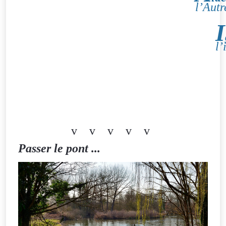
l’Autr
I
l’
v v v v v
Passer le pont ...