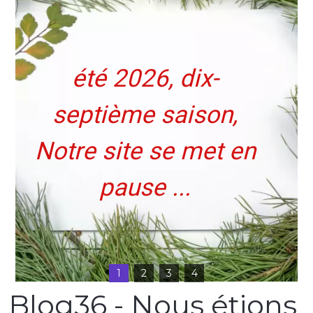
été 2026, dix-
septième saison,
Meilleurs Voeux
Notre site se met en
pause ...
1
2
3
4
Blog36 - Nous étions